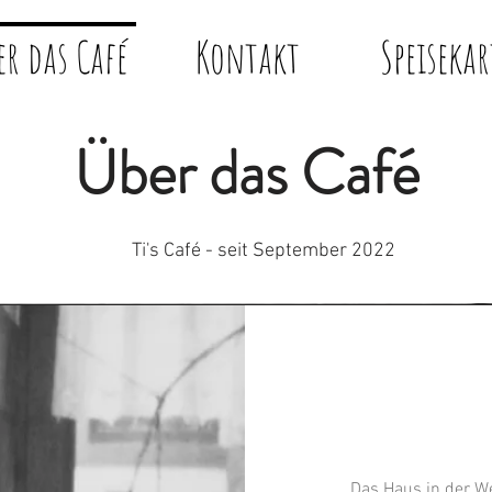
er das Café
Kontakt
Speisekar
Über das Café
Ti's Café - seit September 2022
Das Haus in der W