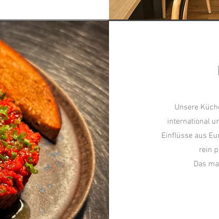
Unsere Küche
international u
Einflüsse aus Eu
rein 
Das mac