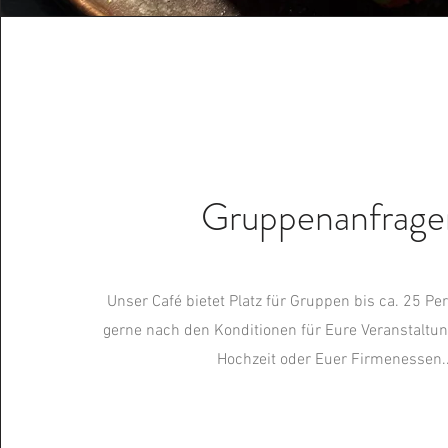
Gruppenanfrag
Unser Café bietet Platz für Gruppen bis ca. 25 Pe
gerne nach den Konditionen für Eure Veranstaltu
Hochzeit oder Euer Firmenessen..