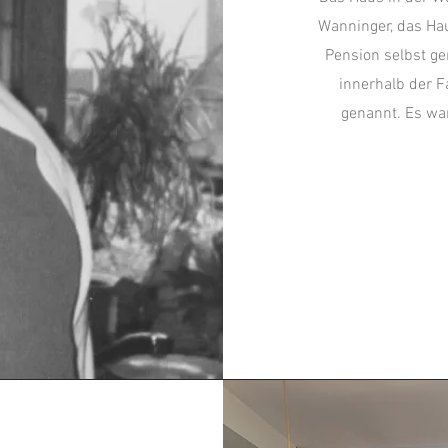
Wanninger, das Hau
Pension selbst ge
innerhalb der F
genannt. Es war